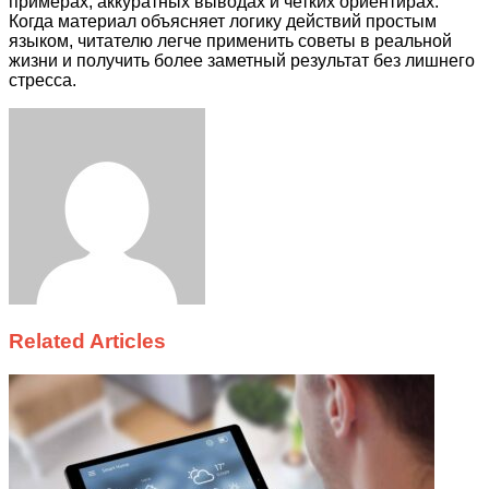
примерах, аккуратных выводах и четких ориентирах.
Когда материал объясняет логику действий простым
языком, читателю легче применить советы в реальной
жизни и получить более заметный результат без лишнего
стресса.
Facebook
Twitter
LinkedIn
Tumblr
Pinterest
Reddit
VKontakte
Odnoklassniki
Skype
WhatsApp
Telegram
Viber
Share
Print
via
Email
Related Articles