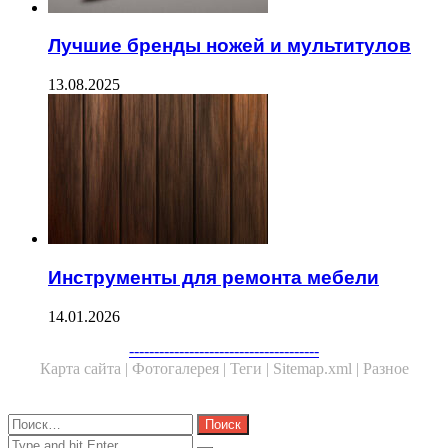
Лучшие бренды ножей и мультитулов
13.08.2025
Инструменты для ремонта мебели
14.01.2026
Facebook
Twitter
WhatsApp
Telegram
--------------------------------------
Карта сайта |
Фотогалерея |
Теги |
Sitemap.xml |
Разное
Close
Найти:
Close