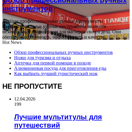
Обзор профессиональных ручных
инструментов
Лучшие профессиональные ручные инструменты
Профессиональные ручные инструменты являются
незаменимым помощником для мастеров своего дела. Они
обеспечивают точность, эффективность и качество…
Hot News
Обзор профессиональных ручных инструментов
Ножи для туризма и отдыха
Аптечка для первой помощи в походе
Алюминиевая посуда для приготовления еды
Как выбрать лучший туристический нож
НЕ ПРОПУСТИТЕ
12.04.2026
199
Лучшие мультитулы для
путешествий