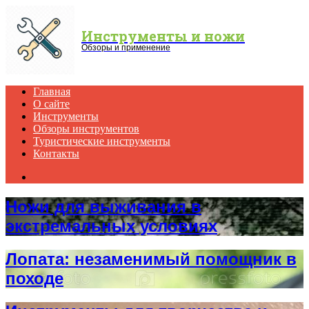
Menu
Инструменты и ножи
Обзоры и применение
Главная
О сайте
Инструменты
Обзоры инструментов
Туристические инструменты
Контакты
Search
for
Ножи для выживания в
экстремальных условиях
Лопата: незаменимый помощник в
походе