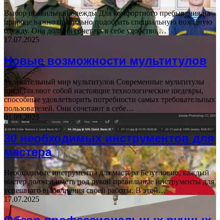
Выбор правильной одежды Для комфортного пребывания на
природе важно правильно подобрать специальную походную
одежду. Она должна сочетать в себе удобство,…
17.07.2025
Новые возможности мультитулов
Увлекательный мир мультитулов Современные мультитулы
представляют собой настоящие технологические шедевры,
способные удовлетворить потребности самых требовательных
пользователей. Они сочетают в себе…
01.09.2025
30 необходимых инструментов для
мастера
Необходимые инструменты для мастера Безусловно, каждый
мастер должен иметь под рукой правильные инструменты для
успешного выполнения своей работы. В этой…
17.07.2025