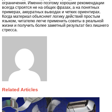
ограничения. Именно поэтому хорошие рекомендации
всегда строятся не на общих фразах, а на понятных
примерах, аккуратных выводах и четких ориентирах.
Когда материал объясняет логику действий простым
языком, читателю легче применить советы в реальной
жизни и получить более заметный результат без лишнего
стресса.
Facebook
Twitter
LinkedIn
Tumblr
Pinterest
Reddit
VKontakte
Odnoklassniki
Skype
WhatsApp
Telegram
Viber
Share
Print
via
Email
Related Articles