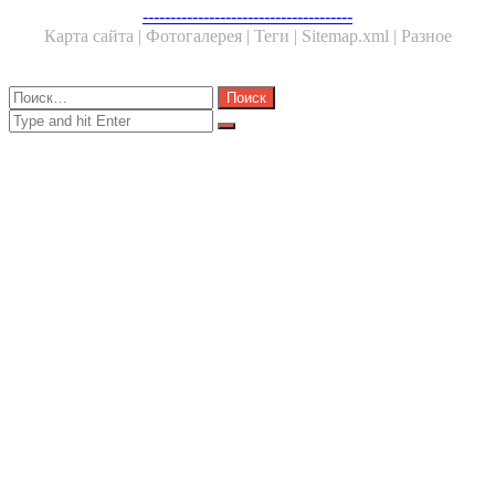
Facebook
Twitter
WhatsApp
Telegram
--------------------------------------
Карта сайта |
Фотогалерея |
Теги |
Sitemap.xml |
Разное
Close
Найти:
Close
Search
for