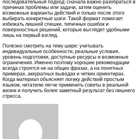
последовательный подход: сначала важно разобраться в
причинах проблемы или задачи, затем оценить
возможные варианты действий и только после этого
выбирать конкретные шаги. Такой формат помогает
избежать лишней спешки, типичных ошибок и
поверхностных решений, которые выглядят удобными
лишь на первый взгляд.
Полезно смотреть на тему шире: учитывать
индивидуальные особенности, реальные условия,
уровень подготовки, доступные ресурсы и возможные
ограничения. Именно поэтому хорошие рекомендации
всегда строятся не на общих фразах, а на понятных
примерах, аккуратных выводах и четких ориентирах.
Когда материал объясняет логику действий простым
языком, читателю легче применить советы в реальной
жизни и получить более заметный результат без лишнего
стресса.
Facebook
Twitter
LinkedIn
Tumblr
Pinterest
Reddit
VKontakte
Odnoklassniki
Skype
WhatsApp
Telegram
Viber
Share
Print
via
Email