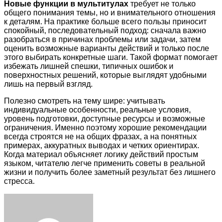
Новые функции в мультитулах
требует не только
общего понимания темы, но и внимательного отношения
к деталям. На практике больше всего пользы приносит
спокойный, последовательный подход: сначала важно
разобраться в причинах проблемы или задачи, затем
оценить возможные варианты действий и только после
этого выбирать конкретные шаги. Такой формат помогает
избежать лишней спешки, типичных ошибок и
поверхностных решений, которые выглядят удобными
лишь на первый взгляд.
Полезно смотреть на тему шире: учитывать
индивидуальные особенности, реальные условия,
уровень подготовки, доступные ресурсы и возможные
ограничения. Именно поэтому хорошие рекомендации
всегда строятся не на общих фразах, а на понятных
примерах, аккуратных выводах и четких ориентирах.
Когда материал объясняет логику действий простым
языком, читателю легче применить советы в реальной
жизни и получить более заметный результат без лишнего
стресса.
Facebook
Twitter
LinkedIn
Tumblr
Pinterest
Reddit
VKontakte
Odnoklassniki
Skype
WhatsApp
Telegram
Viber
Share
Print
via
Email