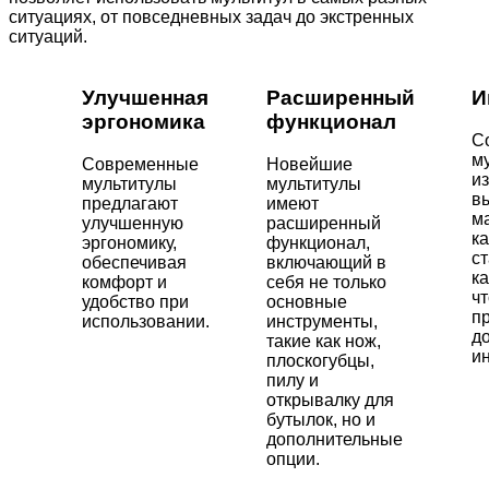
ситуациях, от повседневных задач до экстренных
ситуаций.
Улучшенная
Расширенный
И
эргономика
функционал
С
м
Современные
Новейшие
и
мультитулы
мультитулы
в
предлагают
имеют
м
улучшенную
расширенный
к
эргономику,
функционал,
ст
обеспечивая
включающий в
к
комфорт и
себя не только
ч
удобство при
основные
п
использовании.
инструменты,
д
такие как нож,
и
плоскогубцы,
пилу и
открывалку для
бутылок, но и
дополнительные
опции.