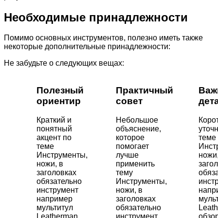
Необходимые принадлежности
Помимо основных инструментов, полезно иметь также
некоторые дополнительные принадлежности:
Не забудьте о следующих вещах:
Полезный
Практичный
Важ
ориентир
совет
дет
Краткий и
Небольшое
Коро
понятный
объяснение,
уточ
акцент по
которое
теме
теме
помогает
Инст
Инструменты,
лучше
ножи,
ножи, в
применить
заго
заголовках
тему
обяз
обязательно
Инструменты,
инст
инструмент
ножи, в
напр
например
заголовках
муль
мультитул
обязательно
Leat
Leatherman
инструмент
обзо