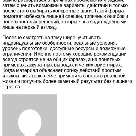
затем оценить возможные варианты действий и только
после этого выбирать конкретные шаги. Такой формат
помогает избежать лишней спешки, типичных ошибок и
поверхностных решений, которые выглядят удобными
лишь на первый взгляд.
Полезно смотреть на тему шире: учитывать
индивидуальные особенности, реальные условия,
уровень подготовки, доступные ресурсы и возможные
ограничения. Именно поэтому хорошие рекомендации
всегда строятся не на общих фразах, а на понятных
примерах, аккуратных выводах и четких ориентирах.
Когда материал объясняет логику действий простым
языком, читателю легче применить советы в реальной
жизни и получить более заметный результат без лишнего
стресса.
Facebook
Twitter
LinkedIn
Tumblr
Pinterest
Reddit
VKontakte
Odnoklassniki
Skype
WhatsApp
Telegram
Viber
Share
Print
via
Email