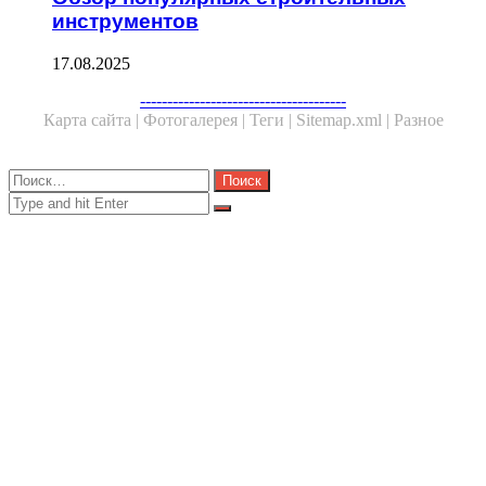
инструментов
17.08.2025
Facebook
Twitter
WhatsApp
Telegram
--------------------------------------
Карта сайта |
Фотогалерея |
Теги |
Sitemap.xml |
Разное
Close
Найти:
Close
Search
for